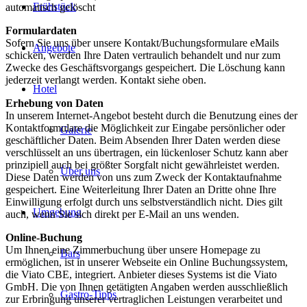
Frühstück
automatisch gelöscht
Formulardaten
Sofern Sie uns über unsere Kontakt/Buchungsformulare eMails
Angebote
schicken, werden Ihre Daten vertraulich behandelt und nur zum
Zwecke des Geschäftsvorgangs gespeichert. Die Löschung kann
jederzeit verlangt werden. Kontakt siehe oben.
Hotel
Erhebung von Daten
In unserem Internet-Angebot besteht durch die Benutzung eines der
Kontaktformulare die Möglichkeit zur Eingabe persönlicher oder
Galerie
geschäftlicher Daten. Beim Absenden Ihrer Daten werden diese
verschlüsselt an uns übertragen, ein lückenloser Schutz kann aber
prinzipiell auch bei größter Sorgfalt nicht gewährleistet werden.
Über uns
Diese Daten werden von uns zum Zweck der Kontaktaufnahme
gespeichert. Eine Weiterleitung Ihrer Daten an Dritte ohne Ihre
Einwilligung erfolgt durch uns selbstverständlich nicht. Dies gilt
Umgebung
auch, wenn Sie sich direkt per E-Mail an uns wenden.
Online-Buchung
Um Ihnen eine Zimmerbuchung über unsere Homepage zu
Bars
ermöglichen, ist in unserer Webseite ein Online Buchungssystem,
die Viato CBE, integriert. Anbieter dieses Systems ist die Viato
GmbH. Die von Ihnen getätigten Angaben werden ausschließlich
Gastro-Tipps
zur Erbringung unserer vertraglichen Leistungen verarbeitet und