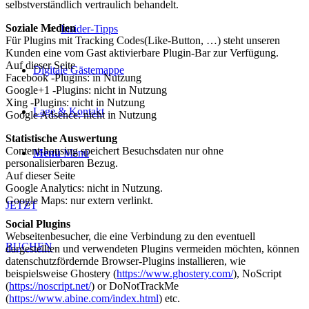
selbstverständlich vertraulich behandelt.
Soziale Medien
Insider-Tipps
Für Plugins mit Tracking Codes(Like-Button, …) steht unseren
Kunden eine vom Gast aktivierbare Plugin-Bar zur Verfügung.
Auf dieser Seite
Digitale Gästemappe
Facebook -Plugins: in Nutzung
Google+1 -Plugins: nicht in Nutzung
Xing -Plugins: nicht in Nutzung
Lage & Kontakt
Google Adsence: nicht in Nutzung
Statistische Auswertung
Content-housing speichert Besuchsdaten nur ohne
Menü
Menü
personalisierbaren Bezug.
Auf dieser Seite
Google Analytics: nicht in Nutzung.
Google Maps: nur extern verlinkt.
JETZT
Social Plugins
Webseitenbesucher, die eine Verbindung zu den eventuell
BUCHEN
dargestellten und verwendeten Plugins vermeiden möchten, können
datenschutzfördernde Browser-Plugins installieren, wie
beispielsweise Ghostery (
https://www.ghostery.com/
), NoScript
(
https://noscript.net/
) or DoNotTrackMe
(
https://www.abine.com/index.html
) etc.